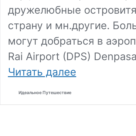
дружелюбные островитян
страну и мн.другие. Бо
могут добраться в аэро
Rai Airport (DPS) Denpasa
Как
Читать далее
купить
дешевые
авиабилеты
Идеальное Путешествие
на
Бали
и
Ломбок
(Индонезия)
из
Москвы?