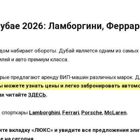
убае 2026: Ламборгини, Ферра
дом набирает обороты. Дубай является одним из самых
лей и авто премиум класса.
орые предлагают аренду ВИП-машин различных марок. Д
ы можете узнать цены и легко забронировать автомо
ах читайте
ЗДЕСЬ
.
я спорткары
Lamborghini
,
Ferrari
,
Porsche
,
McLaren
.
ите вкладку «ЛЮКС» и увидите все предложения эл
е на сегодня.