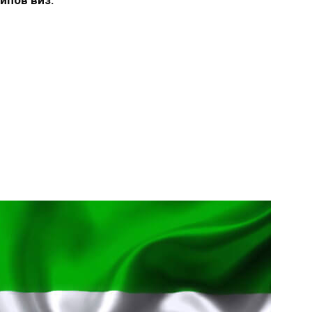
ипов виз: