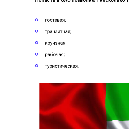
Попасть в ОАЭ позволяют несколько т
гостевая;
транзитная;
круизная;
рабочая;
туристическая.