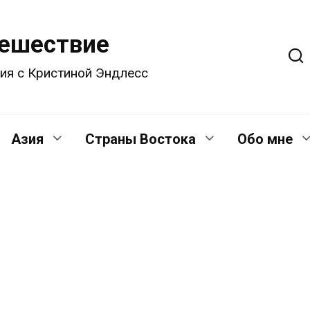
тешествие
ия с Кристиной Эндлесс
Азия
Страны Востока
Обо мне