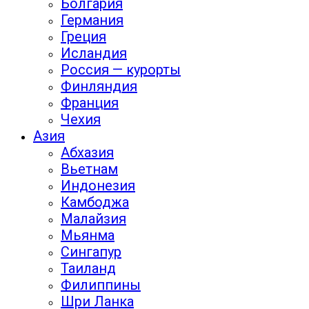
Болгария
Германия
Греция
Исландия
Россия — курорты
Финляндия
Франция
Чехия
Азия
Абхазия
Вьетнам
Индонезия
Камбоджа
Малайзия
Мьянма
Сингапур
Таиланд
Филиппины
Шри Ланка