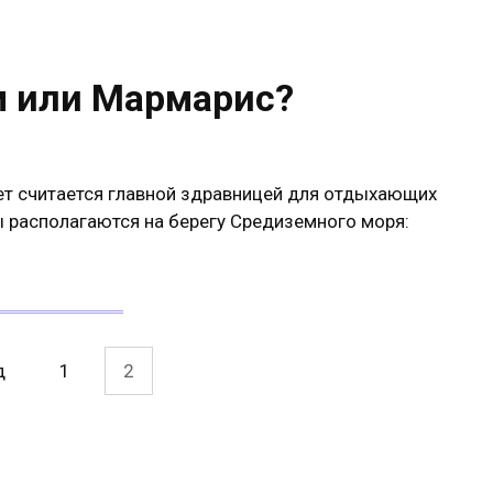
м или Мармарис?
ет считается главной здравницей для отдыхающих
ы располагаются на берегу Средиземного моря:
д
1
2