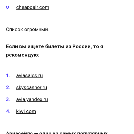
cheapoair.com
Список огромный.
Если вы ищете билеты из России, то я
рекомендую:
aviasales.ru
skyscanner.ru
avia.yandex.ru
kiwi.com
Авиасейлс — один из самых популярных