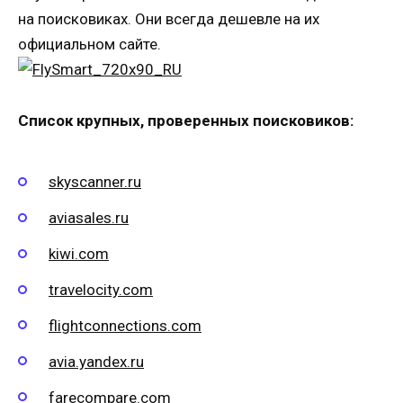
на поисковиках. Они всегда дешевле на их
официальном сайте.
Список крупных, проверенных поисковиков:
skyscanner.ru
aviasales.ru
kiwi.com
travelocity.com
flightconnections.com
avia.yandex.ru
farecompare.com