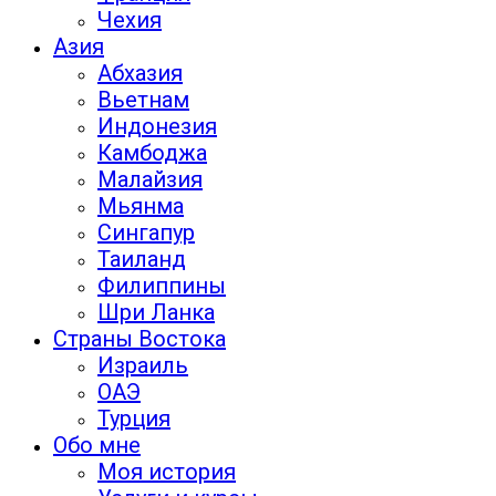
Чехия
Азия
Абхазия
Вьетнам
Индонезия
Камбоджа
Малайзия
Мьянма
Сингапур
Таиланд
Филиппины
Шри Ланка
Страны Востока
Израиль
ОАЭ
Турция
Обо мне
Моя история