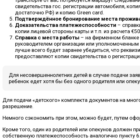
транспорте от вас потребуется маршрут следовани
свидетельства гос. регистрации автомобиля, коп
достаточно РФ) и копию Green card.
Подтверждённое бронирование места прожив
Доказательства платежеспособности
– справки
копии лицевой стороны карты и т.п. из расчета €5
Справка с места работы
– на фирменном бланке 
руководителем организации или уполномоченным л
лучше всего будет заранее убедиться, что реквиз
предоставляют копии свидетельства о регистрации
Для несовершеннолетних детей в случае подачи заяв
ребенок едет хотя бы без одного родителя или опек
Для подачи «детского» комплекта документов на мног
разрешение.
Немного сэкономить при этом, можно будет, путем офо
Кроме того, один из родителей или опекунов должен п
собственную платежеспособность аналогично пункту 6