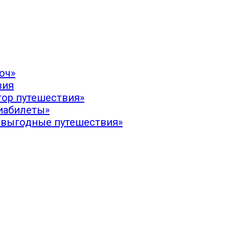
юч»
вия
тор путешествия»
иабилеты»
 выгодные путешествия»