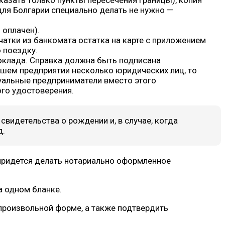
казать только пункты пересечения границы), копия
для Болгарии специально делать не нужно —
оплачен).
чатки из банкомата остатка на карте с приложением
ю поездку.
оклада. Справка должна быть подписана
ашем предприятии несколько юридических лиц, то
дуальные предприниматели вместо этого
ого удостоверения.
видетельства о рождении и, в случае, когда
д.
 придется делать нотариально оформленное
а одном бланке.
 произвольной форме, а также подтвердить