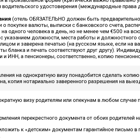
я в произвольной форме (критически важно правильно у
ия водительского удостоверения (международные права 
ания
(отель ОБЯЗАТЕЛЬНО должен быть предварительно 
 о покупке валюты, выписки с банковского счета, распе
0 на одного человека в день, но не менее чем €500 на вс
с указанием должности, места работы и должностного 
ицом и заверена печатью (на русском языке, если на в
иты бланка и печать соответствуют друг другу). Индиви
 и ИНН, а пенсионеры, соответственно, копию пенсионн
ления на однократную визу понадобится сделать копию с
уна, копия нотариально заверенного разрешения на выез
ократную визу родителям или опекунам в любом случае
рмления перекрестного документа от обоих родителей н
риложить к «детским» документам гарантийное письмо в
.