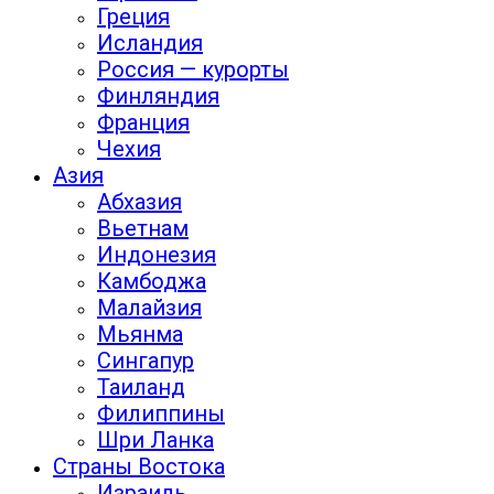
Греция
Исландия
Россия — курорты
Финляндия
Франция
Чехия
Азия
Абхазия
Вьетнам
Индонезия
Камбоджа
Малайзия
Мьянма
Сингапур
Таиланд
Филиппины
Шри Ланка
Страны Востока
Израиль