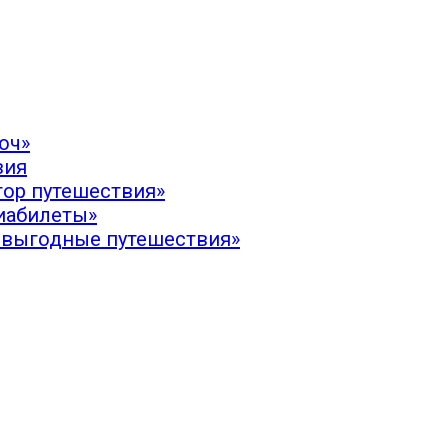
юч»
вия
тор путешествия»
иабилеты»
 выгодные путешествия»