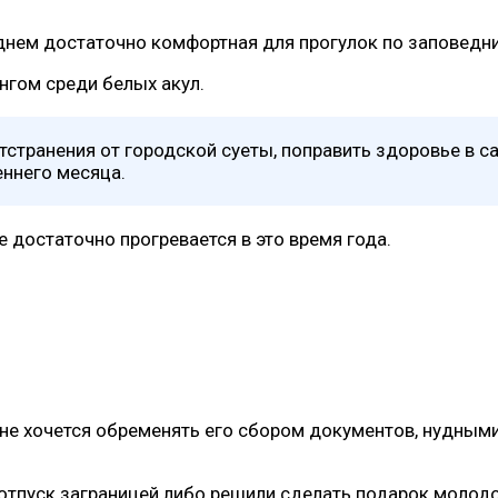
 днем достаточно комфортная для прогулок по заповед
нгом среди белых акул.
тстранения от городской суеты, поправить здоровье в с
еннего месяца.
не достаточно прогревается в это время года.
, не хочется обременять его сбором документов, нудны
 отпуск заграницей либо решили сделать подарок молод