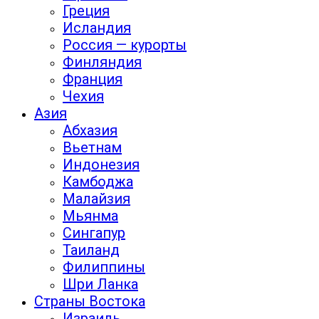
Греция
Исландия
Россия — курорты
Финляндия
Франция
Чехия
Азия
Абхазия
Вьетнам
Индонезия
Камбоджа
Малайзия
Мьянма
Сингапур
Таиланд
Филиппины
Шри Ланка
Страны Востока
Израиль