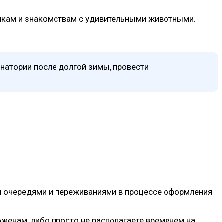
никам и знакомствам с удивительными животными.
анатории после долгой зимы, провести
ми очередями и переживаниями в процессе оформления
оженам, либо просто не располагаете временем на