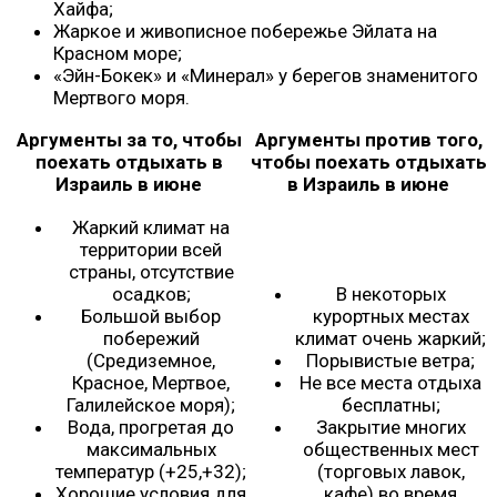
Хайфа;
Жаркое и живописное побережье Эйлата на
Красном море;
«Эйн-Бокек» и «Минерал» у берегов знаменитого
Мертвого моря.
Аргументы за то, чтобы
Аргументы против того,
поехать отдыхать в
чтобы поехать отдыхать
Израиль в июне
в Израиль в июне
Жаркий климат на
территории всей
страны, отсутствие
осадков;
В некоторых
Большой выбор
курортных местах
побережий
климат очень жаркий;
(Средиземное,
Порывистые ветра;
Красное, Мертвое,
Не все места отдыха
Галилейское моря);
бесплатны;
Вода, прогретая до
Закрытие многих
максимальных
общественных мест
температур (+25,+32);
(торговых лавок,
Хорошие условия для
кафе) во время