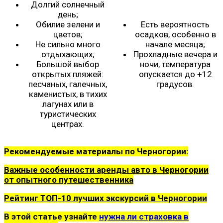
Долгий солнечный
день;
Обилие зелени и
Есть вероятность
цветов;
осадков, особенно в
Не сильно много
начале месяца;
отдыхающих;
Прохладные вечера и
Большой выбор
ночи, температура
открытых пляжей:
опускается до +12
песчаных, галечных,
градусов.
каменистых, в тихих
лагунах или в
туристических
центрах.
Рекомендуемые материалы по Черногории:
Важные особенности аренды авто в Черногории
от опытного путешественника
Рейтинг ТОП-10 лучших экскурсий в Черногории
В этой статье узнайте
нужна ли страховка в