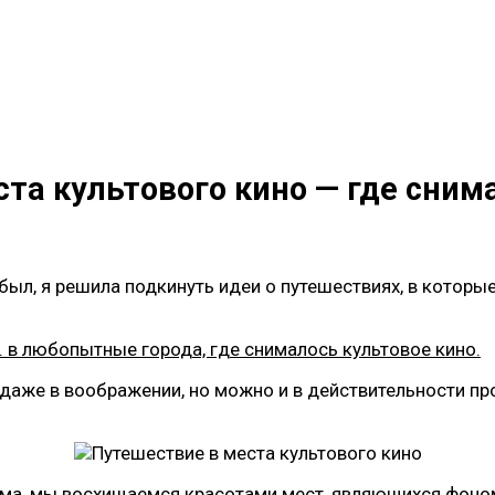
та культового кино — где сни
е был, я решила подкинуть идеи о путешествиях, в кото
. в любопытные города, где снималось культовое кино.
даже в воображении, но можно и в действительности пр
ьма, мы восхищаемся красотами мест, являющихся фон