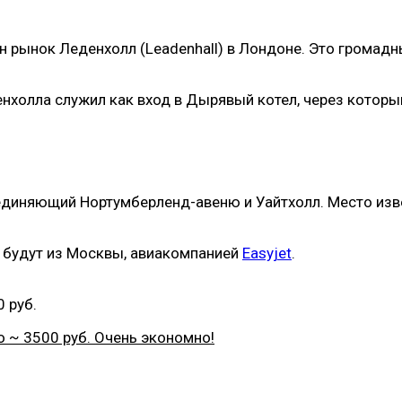
н рынок Леденхолл (Leadenhall) в Лондоне. Это громад
енхолла служил как вход в Дырявый котел, через которы
единяющий Нортумберленд-авеню и Уайтхолл. Место изве
 будут из Москвы, авиакомпанией
Easyjet
.
 руб.
о ~ 3500 руб. Очень экономно!