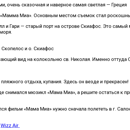
, очень сказочная и наверное самая светлая — Греция
«Мамма Миа». Основным местом съемок стал роскошный
илл и Гари — старый порт на острове Скиафос. Это самы
моря.
 Скопелос и о. Скиафос
ясающий вид на колокольню св. Николая. Именно оттуд
пляжного отдыха, купания. Здесь он везде и прекрасен!
де снимался мюзикл «Мама Миа», а решите остаться к пр
ся фильм «Мама Миа» нужно сначала полететь в г. Салоник
й
Wizz Air