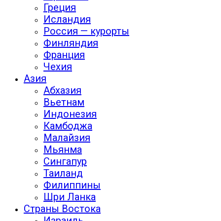
Греция
Исландия
Россия — курорты
Финляндия
Франция
Чехия
Азия
Абхазия
Вьетнам
Индонезия
Камбоджа
Малайзия
Мьянма
Сингапур
Таиланд
Филиппины
Шри Ланка
Страны Востока
Израиль