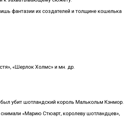
лишь фантазии их создателей и толщине кошелька
тя», «Шерлок Холмс» и мн. др.
ены был убит шотландский король Малькольм Кэнмор.
 снимали «Марию Стюарт, королеву шотландцев»,