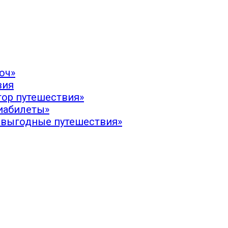
юч»
вия
тор путешествия»
иабилеты»
 выгодные путешествия»