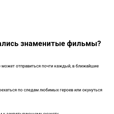
мались знаменитые фильмы?
рые может отправиться почти каждый, в ближайшие
оехаться по следам любимых героев или окунуться
ом к захватывающему сюжету.