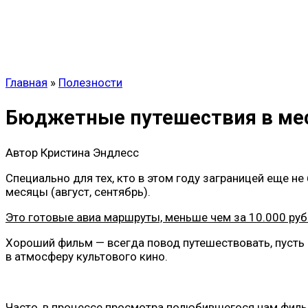
Главная
»
Полезности
Бюджетные путешествия в мес
Автор
Кристина Эндлесс
Специально для тех, кто в этом году заграницей еще н
месяцы (август, сентябрь).
Это готовые авиа маршруты, меньше чем за 10.000 руб
Хороший фильм — всегда повод путешествовать, пусть 
в атмосферу культового кино.
Часто, в процессе просмотра полюбившегося нам фил