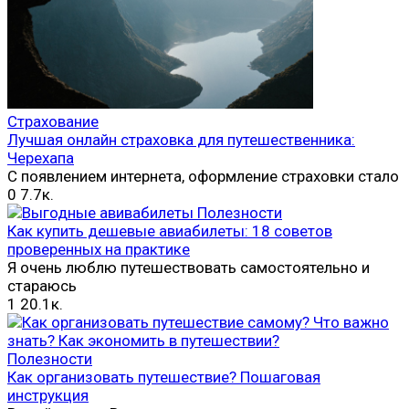
Страхование
Лучшая онлайн страховка для путешественника:
Черехапа
С появлением интернета, оформление страховки стало
0
7.7к.
Полезности
Как купить дешевые авиабилеты: 18 советов
проверенных на практике
Я очень люблю путешествовать самостоятельно и
стараюсь
1
20.1к.
Полезности
Как организовать путешествие? Пошаговая
инструкция