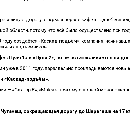
ресельную дорогу, открыла первое кафе «Поднебесное», 
кой области, потому что всё было осуществлено при го
3 году создаётся «Каскад-подъём», компания, начинавша
сельных подъёмников.
 «Пуля 1» и «Пуля 2», но не останавливается на до
и уже в 2011 году, параллельно прокладываются новые
и «Каскад-подъём».
нии — «Сектор Е», «Malca», поэтому о полной монополиза
 Чуганаш, сокращающая дорогу до Шерегеша на 17 к