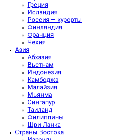
Греция
Исландия
Россия — курорты
Финляндия
Франция
Чехия
Азия
Абхазия
Вьетнам
Индонезия
Камбоджа
Малайзия
Мьянма
Сингапур
Таиланд
Филиппины
Шри Ланка
Страны Востока
Израиль