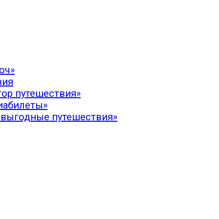
юч»
вия
тор путешествия»
иабилеты»
 выгодные путешествия»