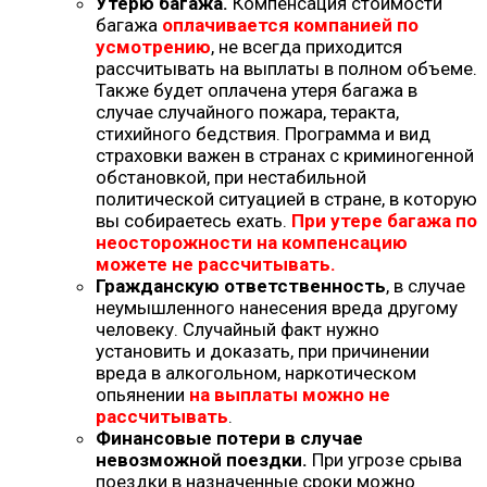
Утерю багажа.
Компенсация стоимости
багажа
оплачивается компанией по
усмотрению
, не всегда приходится
рассчитывать на выплаты в полном объеме.
Также будет оплачена утеря багажа в
случае случайного пожара, теракта,
стихийного бедствия. Программа и вид
страховки важен в странах с криминогенной
обстановкой, при нестабильной
политической ситуацией в стране, в которую
вы собираетесь ехать.
При утере багажа по
неосторожности на компенсацию
можете не рассчитывать.
Гражданскую ответственность
, в случае
неумышленного нанесения вреда другому
человеку. Случайный факт нужно
установить и доказать, при причинении
вреда в алкогольном, наркотическом
опьянении
на выплаты можно не
рассчитывать
.
Финансовые потери в случае
невозможной поездки.
При угрозе срыва
поездки в назначенные сроки можно