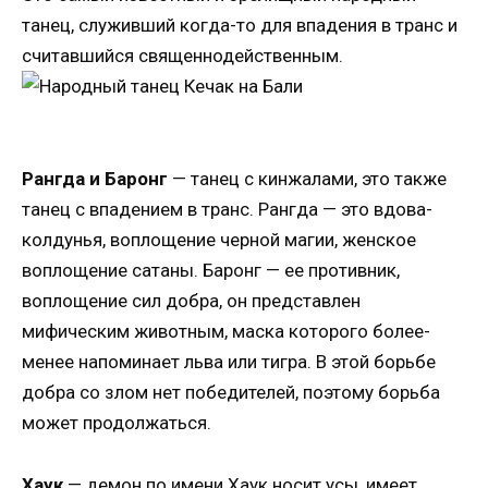
танец, служивший когда-то для впадения в транс и
считавшийся священнодейственным.
Рангда и Баронг
— танец с кинжалами, это также
танец с впадением в транс. Рангда — это вдова-
колдунья, воплощение черной магии, женское
воплощение сатаны. Баронг — ее противник,
воплощение сил добра, он представлен
мифическим животным, маска которого более-
менее напоминает льва или тигра. В этой борьбе
добра со злом нет победителей, поэтому борьба
может продолжаться.
Хаук
— демон по имени Хаук носит усы, имеет