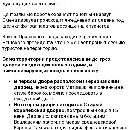
дух ощущается и поныне.
Центральные ворота охраняет почетный караул.
Смена караула происходит ежедневно в полдень под
щелчки фотоаппаратов восхищенных туристов.
Внутри Пражского града находится резиденция
Чешского президента, что не мешает проникновению
туристов на территорию.
Сама территории представлена в виде трех
дворов следующих один за одним, и
символизирующих каждый свою эпоху:
В первом дворе расположен Терезианский
дворец
, через ворота Матиаша, выполненные в
стиле барокко, можно проследовать в
следующий двор.
Во втором дворе находится Старый
королевский дворец
, построенный еще в 15
веке. Дворец славится самым большим
Вацлавским залом, по мерам средневековой
Европы. Там же находятся два фонтана и часовня