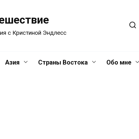
тешествие
ия с Кристиной Эндлесс
Азия
Страны Востока
Обо мне