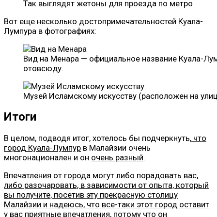
Так выглядят жетоны для проезда по метро
Вот еще несколько достопримечательностей Куала-
Лумпура в фотографиях:
Вид на Менара — официальное название Куала-Лу
отовсюду.
Музей Исламскому искусству (расположен на улиц
Итоги
В целом, подводя итог, хотелось бы подчеркнуть,
что
город Куала-Лумпур
в Малайзии очень
многонационален и он
очень разный
.
Впечатления от города могут либо порадовать вас,
либо разочаровать, в зависимости от опыта, который
вы получите, посетив эту прекрасную столицу
Малайзии и надеюсь, что все-таки этот город оставит
у вас приятные впечатления, потому что он