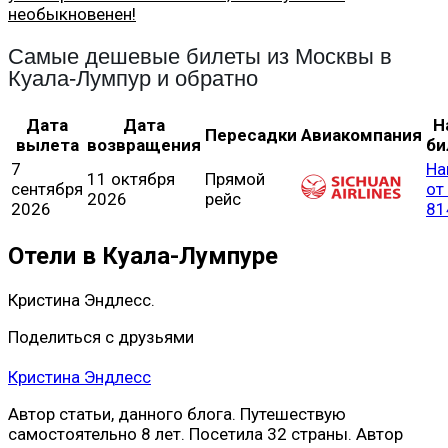
необыкновенен!
Самые дешевые билеты из Москвы в
Куала-Лумпур и обратно
Дата
Дата
Н
Пересадки
Авиакомпания
вылета
возвращения
би
7
На
11 октября
Прямой
сентября
от
2026
рейс
2026
81
Отели в Куала-Лумпуре
Кристина Эндлесс.
Поделиться с друзьями
Кристина Эндлесс
Автор статьи, данного блога. Путешествую
самостоятельно 8 лет. Посетила 32 страны. Автор