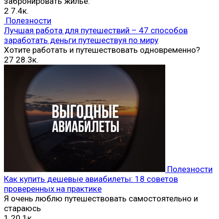
забронировать жилье.
2
7.4к.
Полезности
Лучшая работа для путешествий – 47 способов
заработать деньги путешествуя по миру
Хотите работать и путешествовать одновременно?
27
28.3к.
Полезности
Как купить дешевые авиабилеты: 18 советов
проверенных на практике
Я очень люблю путешествовать самостоятельно и
стараюсь
1
20.1к.