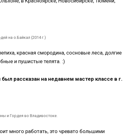
Ольхоне, в Красноярске, Новосибирске, Тюмени,
дей на о.Байкал (2014 г.)
лепиха, красная смородина, сосновые леса, долгие
ные и пушистые телята. :)
был рассказан на недавнем мастер классе в г.
ны и Гордея во Владивостоке.
оит много работать, это чревато большими